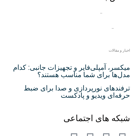
ایران دفتر مرکزی
–
03132360653
دفتر قشم
–
07635245820
شماره تماس بین الملل –
989133146105+
اخبار و مقالات
میکسر، آمپلی‌فایر و تجهیزات جانبی: کدام
مدل‌ها برای شما مناسب هستند؟
ترفندهای نورپردازی و صدا برای ضبط
حرفه‌ای ویدیو و پادکست
شبکه های اجتماعی