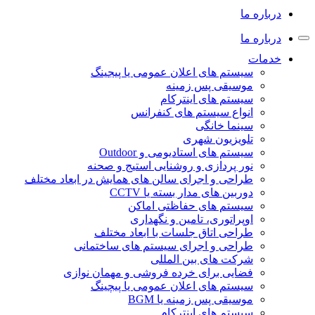
درباره ما
درباره ما
خدمات
سیستم های اعلان عمومی یا پیجینگ
موسیقی پس زمینه
سیستم های اینترکام
انواع سیستم های کنفرانس
سینما خانگی
تلویزیون شهری
سیستم های استادیومی و Outdoor
نور پردازی و روشنایی استیج و صحنه
طراحی و اجرای سالن های همایش در ابعاد مختلف
دوربین های مدار بسته یا CCTV
سیستم های حفاظتی اماکن
اوپراتوری، تامین و نگهداری
طراحی اتاق جلسات با ابعاد مختلف
طراحی و اجرای سیستم های ساختمانی
شرکت های بین المللی
فضایی برای خرده فروشی و مهمان نوازی
سیستم های اعلان عمومی یا پیچینگ
موسیقی پس زمینه یا BGM
سیستم های اینترکام