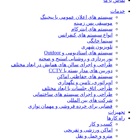
تماس با ما
خدمات
سیستم های اعلان عمومی یا پیجینگ
موسیقی پس زمینه
سیستم های اینترکام
انواع سیستم های کنفرانس
سینما خانگی
تلویزیون شهری
سیستم های استادیومی و Outdoor
نور پردازی و روشنایی استیج و صحنه
طراحی و اجرای سالن های همایش در ابعاد مختلف
دوربین های مدار بسته یا CCTV
سیستم های حفاظتی اماکن
اوپراتوری، تامین و نگهداری
طراحی اتاق جلسات با ابعاد مختلف
طراحی و اجرای سیستم های ساختمانی
شرکت های بین المللی
فضایی برای خرده فروشی و مهمان نوازی
تجهیزات
راه کارها
کسب و کار
اماکن ورزشی و تفریحی
مترو و حمل و نقل