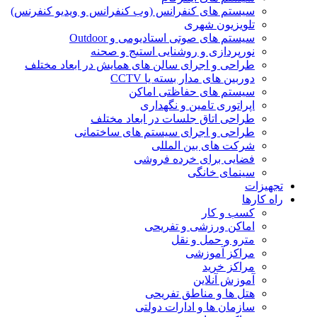
سیستم های کنفرانس (وب کنفرانس و ویدیو کنفرنس)
تلویزیون شهری
سیستم های صوتی استادیومی و Outdoor
نورپردازی و روشنایی استیج و صحنه
طراحی و اجرای سالن های همایش در ابعاد مختلف
دوربین های مدار بسته یا CCTV
سیستم های حفاظتی اماکن
اپراتوری تامین و نگهداری
طراحی اتاق جلسات در ابعاد مختلف
طراحی و اجرای سیستم های ساختمانی
شرکت های بین المللی
فضایی برای خرده فروشی
سینمای خانگی
تجهیزات
راه کارها
کسب و کار
اماکن ورزشی و تفریحی
مترو و حمل و نقل
مراکز آموزشی
مراکز خرید
آموزش آنلاین
هتل ها و مناطق تفریحی
سازمان ها و ادارات دولتی