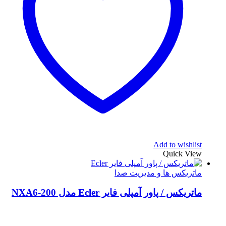
Add to wishlist
Quick View
ماتریکس ها و مدیریت صدا
ماتریکس / پاور آمپلی فایر Ecler مدل NXA6-200