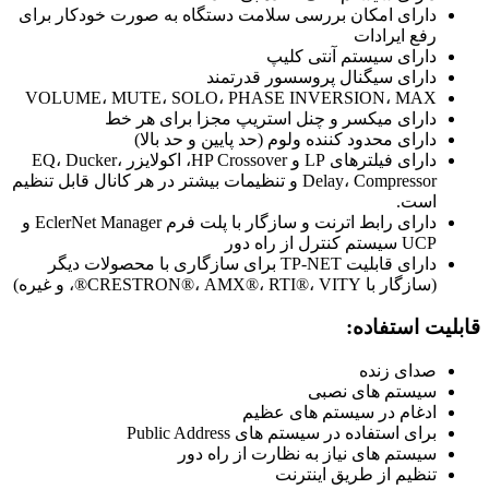
دارای امکان بررسی سلامت دستگاه به صورت خودکار برای
رفع ایرادات
دارای سیستم آنتی کلیپ
دارای سیگنال پروسسور قدرتمند
VOLUME، MUTE، SOLO، PHASE INVERSION، MAX
دارای میکسر و چنل استریپ مجزا برای هر خط
دارای محدود کننده ولوم (حد پایین و حد بالا)
دارای فیلترهای LP و HP Crossover، اکولایزر EQ، Ducker،
Delay، Compressor و تنظیمات بیشتر در هر کانال قابل تنظیم
است.
دارای رابط اترنت و سازگار با پلت فرم EclerNet Manager و
UCP سیستم کنترل از راه دور
دارای قابلیت TP-NET برای سازگاری با محصولات دیگر
(سازگار با CRESTRON®، AMX®، RTI®، VITY®، و غیره)
قابلیت استفاده:
صدای زنده
سیستم های نصبی
ادغام در سیستم های عظیم
برای استفاده در سیستم های Public Address
سیستم های نیاز به نظارت از راه دور
تنظیم از طریق اینترنت