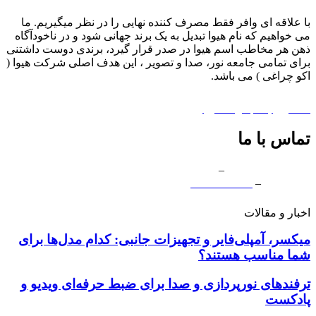
با علاقه ای وافر فقط مصرف کننده نهایی را در نظر میگیریم. ما
می خواهیم که نام هیوا تبدیل به یک برند جهانی شود و در ناخودآگاه
ذهن هر مخاطب اسم هیوا در صدر قرار گیرد، برندی دوست داشتنی
برای تمامی جامعه نور، صدا و تصویر ، این هدف اصلی شرکت هیوا (
اکو چراغی ) می باشد.
درباره هیوا
|
پشتیبانی
|
اکو چراغی
همکاری با مجموعه هیوا
تماس با ما
ایران دفتر مرکزی
–
03132360653
دفتر قشم
–
07635245820
شماره تماس بین الملل –
989133146105+
اخبار و مقالات
میکسر، آمپلی‌فایر و تجهیزات جانبی: کدام مدل‌ها برای
شما مناسب هستند؟
ترفندهای نورپردازی و صدا برای ضبط حرفه‌ای ویدیو و
پادکست