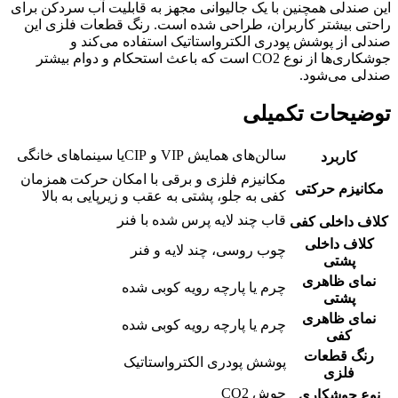
این صندلی همچنین با یک جالیوانی مجهز به قابلیت آب سردکن برای
راحتی بیشتر کاربران، طراحی شده است. رنگ قطعات فلزی این
صندلی از پوشش پودری الکترواستاتیک استفاده می‌کند و
جوشکاری‌ها از نوع CO2 است که باعث استحکام و دوام بیشتر
صندلی می‌شود.
توضیحات تکمیلی
سالن‌های همایش VIP و CIPیا سینماهای خانگی
کاربرد
مکانیزم فلزی و برقی با امکان حرکت همزمان
مکانیزم حرکتی
کفی به جلو، پشتی به عقب و زیرپایی به بالا
قاب چند لایه پرس شده با فنر
کلاف داخلی کفی
کلاف داخلی
چوب روسی، چند لایه و فنر
پشتی
نمای ظاهری
چرم یا پارچه رویه کوبی شده
پشتی
نمای ظاهری
چرم یا پارچه رویه کوبی شده
کفی
رنگ قطعات
پوشش پودری الکترواستاتیک
فلزی
جوش CO2
نوع جوشکاری