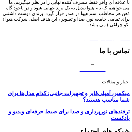
با علاقه ای وافر فقط مصرف کننده نهایی را در نظر میگیریم. ما
می خواهیم که نام هیوا تبدیل به یک برند جهانی شود و در ناخودآگاه
ذهن هر مخاطب اسم هیوا در صدر قرار گیرد، برندی دوست داشتنی
برای تمامی جامعه نور، صدا و تصویر ، این هدف اصلی شرکت هیوا (
اکو چراغی ) می باشد.
درباره هیوا
|
پشتیبانی
|
اکو چراغی
همکاری با مجموعه هیوا
تماس با ما
ایران دفتر مرکزی
–
03132360653
دفتر قشم
–
07635245820
شماره تماس بین الملل –
989133146105+
اخبار و مقالات
میکسر، آمپلی‌فایر و تجهیزات جانبی: کدام مدل‌ها برای
شما مناسب هستند؟
ترفندهای نورپردازی و صدا برای ضبط حرفه‌ای ویدیو و
پادکست
شبکه های اجتماعی