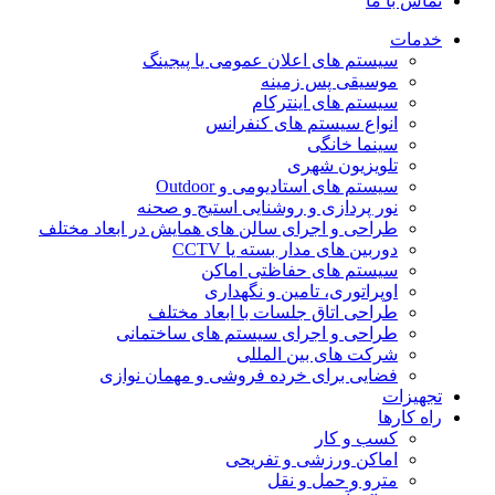
تماس با ما
خدمات
سیستم های اعلان عمومی یا پیجینگ
موسیقی پس زمینه
سیستم های اینترکام
انواع سیستم های کنفرانس
سینما خانگی
تلویزیون شهری
سیستم های استادیومی و Outdoor
نور پردازی و روشنایی استیج و صحنه
طراحی و اجرای سالن های همایش در ابعاد مختلف
دوربین های مدار بسته یا CCTV
سیستم های حفاظتی اماکن
اوپراتوری، تامین و نگهداری
طراحی اتاق جلسات با ابعاد مختلف
طراحی و اجرای سیستم های ساختمانی
شرکت های بین المللی
فضایی برای خرده فروشی و مهمان نوازی
تجهیزات
راه کارها
کسب و کار
اماکن ورزشی و تفریحی
مترو و حمل و نقل