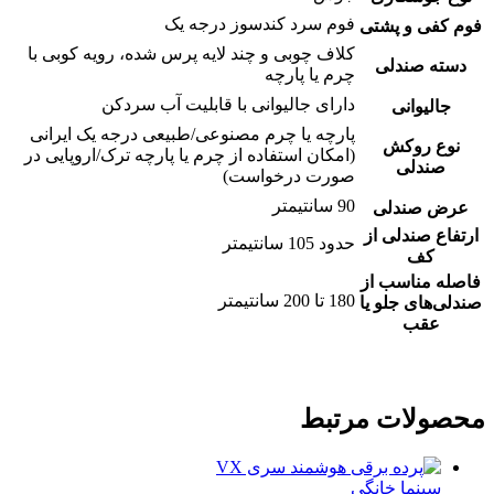
فوم سرد کندسوز درجه یک
فوم کفی و پشتی
کلاف چوبی و چند لایه پرس شده، رویه کوبی با
دسته صندلی
چرم یا پارچه
دارای جالیوانی با قابلیت آب سردکن
جالیوانی
پارچه یا چرم مصنوعی/طبیعی درجه یک ایرانی
نوع روکش
(امکان استفاده از چرم یا پارچه ترک/اروپایی در
صندلی
صورت درخواست)
90 سانتیمتر
عرض صندلی
ارتفاع صندلی از
حدود 105 سانتیمتر
کف
فاصله مناسب از
180 تا 200 سانتیمتر
صندلی‌های جلو یا
عقب
محصولات مرتبط
سینما خانگی