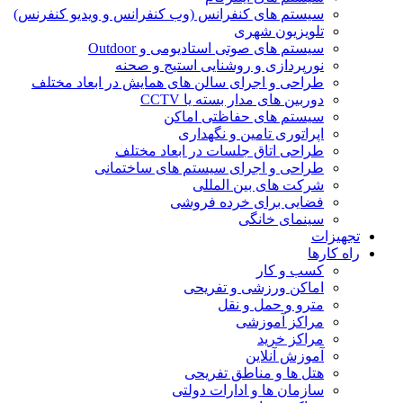
سیستم های کنفرانس (وب کنفرانس و ویدیو کنفرنس)
تلویزیون شهری
سیستم های صوتی استادیومی و Outdoor
نورپردازی و روشنایی استیج و صحنه
طراحی و اجرای سالن های همایش در ابعاد مختلف
دوربین های مدار بسته یا CCTV
سیستم های حفاظتی اماکن
اپراتوری تامین و نگهداری
طراحی اتاق جلسات در ابعاد مختلف
طراحی و اجرای سیستم های ساختمانی
شرکت های بین المللی
فضایی برای خرده فروشی
سینمای خانگی
تجهیزات
راه کارها
کسب و کار
اماکن ورزشی و تفریحی
مترو و حمل و نقل
مراکز آموزشی
مراکز خرید
آموزش آنلاین
هتل ها و مناطق تفریحی
سازمان ها و ادارات دولتی