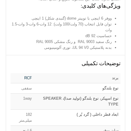
ویژگی‌های کلیدی:
ووفر 6 اینچی با توییتر dome (گنبدی شکل) 1 اینچی
توان قابل انتخاب (70 ولت/100 ولت): 12 وات-6 وات-3 وات-1.5
وات
حساسیت 92 dB
رنگ سفید RAL 9003 و رنگ مشکی RAL 9005
بدنه پلاستیکی UL 94 V0، توری آلومینیومی
توضیحات تکمیلی
برند
RCF
نوع بلندگو
سقفی
نوع اسپیکر، نوع بلندگو (تولید صدا)، SPEAKER
1way
TYPE
ابعاد قطر داخلی ( گرد بُر )
182
میلی‌متر
سایز ووفر
6 اینچ