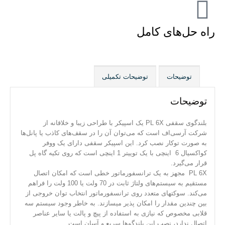
راه حل‌های کامل
توضیحات
توضیحات تکمیلی
توضیحات
بلندگوی سقفی PL 6X یک اسپیکر با طراحی زیبا و خلاقانه از
شرکت آرسی‌اف است که می‌توان آن را در سقف‌های کاذب یا پانل‌ها
به صورت توکار نصب کرد. این اسپیکر سقفی دارای یک ووفر
کواکسیال 6 اینچی با یک توییتر 1 اینچی است که روی تکیه گاه پل
قرار می‌گیرد.
PL 6X مجهز به یک ترانسفورماتور خطی است که امکان اتصال
مستقیم به سیستم‌های ولتاژ ثابت در 70 ولت یا 100 ولت را فراهم
می‌کند. سوکت­های متعدد روی ترانسفورماتور انتخاب توان خروجی از
بین چندین مقدار را امکان پذیر می­سازند. به خاطر وجود سیستم سه
قلابی مخصوص که نیازی به استفاده از پیچ و پالت یا سایر عناصر
اتصال ندارد، نصب این بلندگوها سریع و آسان است.