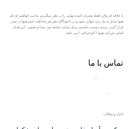
با علاقه ای وافر فقط مصرف کننده نهایی را در نظر میگیریم. ما می خواهیم که نام
هیوا تبدیل به یک برند جهانی شود و در ناخودآگاه ذهن هر مخاطب اسم هیوا در صدر
قرار گیرد، برندی دوست داشتنی برای تمامی جامعه نور، صدا و تصویر ، این هدف
اصلی شرکت هیوا ( اکو چراغی ) می باشد.
درباره هیوا
|
پشتیبانی
|
اکو چراغی
همکاری با مجموعه هیوا
تماس با ما
ایران دفتر مرکزی
–
03132360653
دفتر قشم
–
07635245820
شماره تماس بین الملل –
989133146105+
اخبار و مقالات