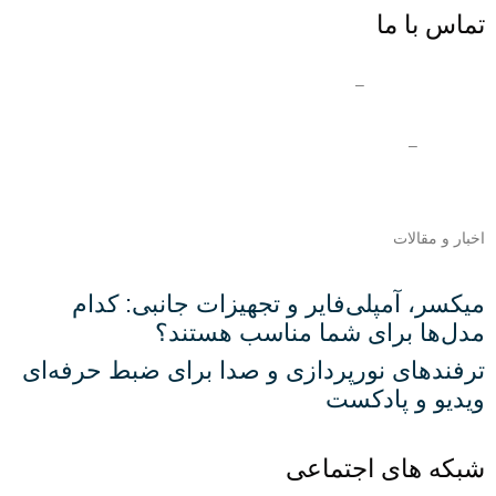
تماس با ما
ایران دفتر مرکزی
–
03132360653
دفتر قشم
–
07635245820
شماره تماس بین الملل –
989133146105+
اخبار و مقالات
میکسر، آمپلی‌فایر و تجهیزات جانبی: کدام
مدل‌ها برای شما مناسب هستند؟
ترفندهای نورپردازی و صدا برای ضبط حرفه‌ای
ویدیو و پادکست
شبکه های اجتماعی