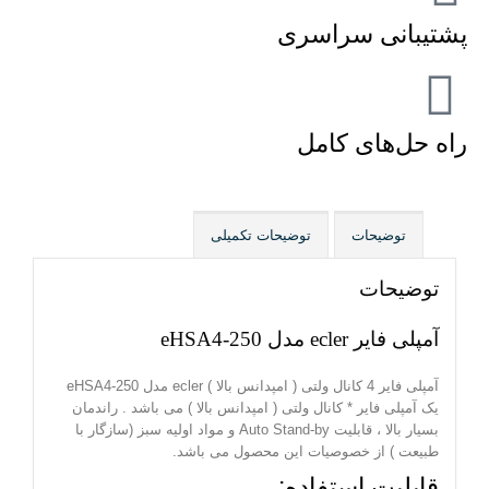
پشتیبانی سراسری
راه حل‌های کامل
توضیحات
توضیحات تکمیلی
توضیحات
آمپلی فایر ecler مدل eHSA4-250
آمپلی فایر 4 کانال ولتی ( امپدانس بالا ) ecler مدل eHSA4-250
یک آمپلی فایر * کانال ولتی ( امپدانس بالا ) می باشد . راندمان
بسیار بالا ، قابلیت Auto Stand-by و مواد اولیه سبز (سازگار با
طبیعت ) از خصوصیات این محصول می باشد.
قابلیت استفاده: