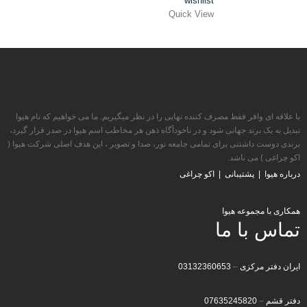
wishlist
Quick View
با علاقه ای وافر فقط مصرف کننده نهایی را در نظر میگیریم. ما می خواهیم که نام هیوا
تبدیل به یک برند جهانی شود و در ناخودآگاه ذهن هر مخاطب اسم هیوا در صدر قرار گیرد،
برندی دوست داشتنی برای تمامی جامعه نور، صدا و تصویر ، این هدف اصلی شرکت هیوا (
اکو چراغی ) می باشد.
درباره هیوا
|
پشتیبانی
|
اکو چراغی
همکاری با مجموعه هیوا
تماس با ما
ایران دفتر مرکزی
–
03132360653
دفتر قشم
–
07635245820