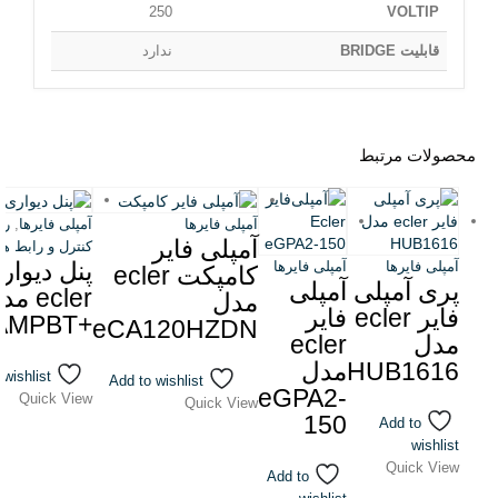
250
VOLTIP
قابلیت BRIDGE
ندارد
محصولات مرتبط
آمپلی فایرها
آمپلی فایرها
,
ری
آمپلی فایر
کنترل و رابط ها
پنل دیوار
آمپلی فایرها
آمپلی فایرها
کامپکت ecler
پری آمپلی
آمپلی
ecler م
مدل
فایر ecler
فایر
+eWAMPBT
eCA120HZDN
مدل
ecler
HUB1616
مدل
 wishlist
Add to wishlist
eGPA2-
Quick View
Quick View
150
Add to
wishlist
Quick View
Add to