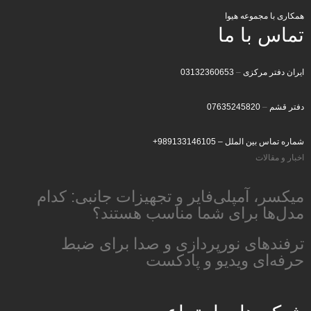
همکاری با مجموعه هیوا
تماس با ما
ایران دفتر مرکزی
–
03132360653
دفتر قشم
–
07635245820
شماره تماس بین الملل –
989133146105+
اخبار و مقالات
میکسر، آمپلی‌فایر و تجهیزات جانبی: کدام
مدل‌ها برای شما مناسب هستند؟
ترفندهای نورپردازی و صدا برای ضبط
حرفه‌ای ویدیو و پادکست