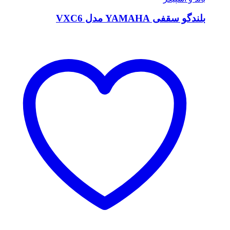
بلندگو سقفی YAMAHA مدل VXC6