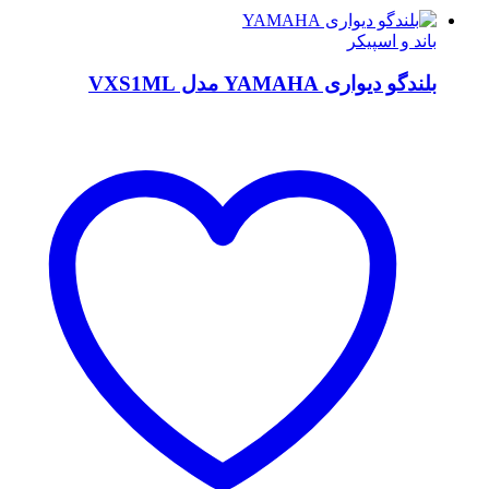
باند و اسپیکر
بلندگو دیواری YAMAHA مدل VXS1ML