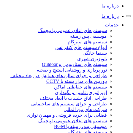
درباره ما
درباره ما
خدمات
سیستم های اعلان عمومی یا پیجینگ
موسیقی پس زمینه
سیستم های اینترکام
انواع سیستم های کنفرانس
سینما خانگی
تلویزیون شهری
سیستم های استادیومی و Outdoor
نور پردازی و روشنایی استیج و صحنه
طراحی و اجرای سالن های همایش در ابعاد مختلف
دوربین های مدار بسته یا CCTV
سیستم های حفاظتی اماکن
اوپراتوری، تامین و نگهداری
طراحی اتاق جلسات با ابعاد مختلف
طراحی و اجرای سیستم های ساختمانی
شرکت های بین المللی
فضایی برای خرده فروشی و مهمان نوازی
سیستم های اعلان عمومی یا پیچینگ
موسیقی پس زمینه یا BGM
سیستم های اینترکام