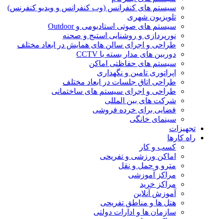
سیستم های کنفرانس (وب کنفرانس و ویدیو کنفرنس)
تلویزیون شهری
سیستم های صوتی استادیومی و Outdoor
نورپردازی و روشنایی استیج و صحنه
طراحی و اجرای سالن های همایش در ابعاد مختلف
دوربین های مدار بسته یا CCTV
سیستم های حفاظتی اماکن
اپراتوری تامین و نگهداری
طراحی اتاق جلسات در ابعاد مختلف
طراحی و اجرای سیستم های ساختمانی
شرکت های بین المللی
فضایی برای خرده فروشی
سینمای خانگی
تجهیزات
راه کارها
کسب و کار
اماکن ورزشی و تفریحی
مترو و حمل و نقل
مراکز آموزشی
مراکز خرید
آموزش آنلاین
هتل ها و مناطق تفریحی
سازمان ها و ادارات دولتی