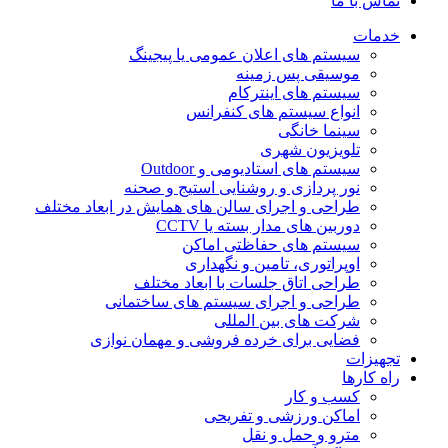
تماس با ما
خدمات
سیستم های اعلان عمومی یا پیجینگ
موسیقی پس زمینه
سیستم های اینترکام
انواع سیستم های کنفرانس
سینما خانگی
تلویزیون شهری
سیستم های استادیومی و Outdoor
نور پردازی و روشنایی استیج و صحنه
طراحی و اجرای سالن های همایش در ابعاد مختلف
دوربین های مدار بسته یا CCTV
سیستم های حفاظتی اماکن
اوپراتوری، تامین و نگهداری
طراحی اتاق جلسات با ابعاد مختلف
طراحی و اجرای سیستم های ساختمانی
شرکت های بین المللی
فضایی برای خرده فروشی و مهمان نوازی
تجهیزات
راه کارها
کسب و کار
اماکن ورزشی و تفریحی
مترو و حمل و نقل