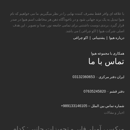
با علاقه ای وافر فقط مصرف کننده نهایی را در نظر میگیریم. ما می خواهیم که نام
هیوا تبدیل به یک برند جهانی شود و در ناخودآگاه ذهن هر مخاطب اسم هیوا در صدر
قرار گیرد، برندی دوست داشتنی برای تمامی جامعه نور، صدا و تصویر ، این هدف
اصلی شرکت هیوا ( اکو چراغی ) می باشد.
درباره هیوا
|
پشتیبانی
|
اکو چراغی
همکاری با مجموعه هیوا
تماس با ما
ایران دفتر مرکزی
–
03132360653
دفتر قشم
–
07635245820
شماره تماس بین الملل –
989133146105+
اخبار و مقالات
میکسر، آمپلی‌فایر و تجهیزات جانبی: کدام