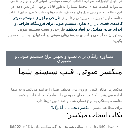
در دنیای تجهیزات صوتی، انتخاب درست میکسر، آمپلی‌فایر و لوازم جانبی
می‌تواند کیفیت صدای محیط شما را به‌طور قابل توجهی افزایش دهد. در
این مقاله، به بررسی مدل‌های مختلف، کاربردها و نکات کلیدی برای انتخاب
مناسب این تجهیزات می‌پردازیم تا برای
طراحی و اجرای سیستم صوتی
کافه‌های فضای باز
،
راه‌اندازی سیستم صوتی برای فروشگاه
،
طراحی و
اجرای سالن همایش در ابعاد مختلف
،
طراحی و نصب سیستم صوتی
رستوران
و
طراحی و اجرای سیستم‌های صوتی در اصفهان
بهترین تصمیم را
بگیرید.
مشاوره رایگان برای نصب و تجهیز انواع سیستم صوتی و
تصویری
میکسر صوتی: قلب سیستم شما
میکسرها امکان کنترل ورودی‌های مختلف صدا را فراهم می‌کنند و به شما
اجازه می‌دهند تا کیفیت صدای خروجی را تنظیم کنید. انتخاب میکسر
مناسب، بستگی به نوع فضای شما و تعداد ورودی‌ها دارد.
برای مطالعه بیشتر:
میکسر دیجیتال یا آنالوگ؟
نکات انتخاب میکسر:
تعداد کانال‌ها: برای
سالن همایش بزرگ
، میکسرهای با 16 تا 32 کانال