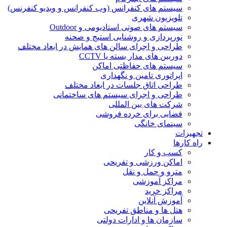
سیستم های کنفرانس (وب کنفرانس و ویدیو کنفرنس)
تلویزیون شهری
سیستم های صوتی استادیومی و Outdoor
نورپردازی و روشنایی استیج و صحنه
طراحی و اجرای سالن های همایش در ابعاد مختلف
دوربین های مدار بسته یا CCTV
سیستم های حفاظتی اماکن
اپراتوری تامین و نگهداری
طراحی اتاق جلسات در ابعاد مختلف
طراحی و اجرای سیستم های ساختمانی
شرکت های بین المللی
فضایی برای خرده فروشی
سینمای خانگی
تجهیزات
راه کارها
کسب و کار
اماکن ورزشی و تفریحی
مترو و حمل و نقل
مراکز آموزشی
مراکز خرید
آموزش آنلاین
هتل ها و مناطق تفریحی
سازمان ها و ادارات دولتی