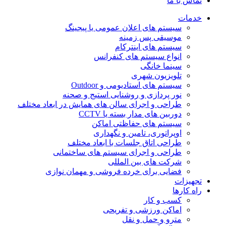
تماس با ما
خدمات
سیستم های اعلان عمومی یا پیجینگ
موسیقی پس زمینه
سیستم های اینترکام
انواع سیستم های کنفرانس
سینما خانگی
تلویزیون شهری
سیستم های استادیومی و Outdoor
نور پردازی و روشنایی استیج و صحنه
طراحی و اجرای سالن های همایش در ابعاد مختلف
دوربین های مدار بسته یا CCTV
سیستم های حفاظتی اماکن
اوپراتوری، تامین و نگهداری
طراحی اتاق جلسات با ابعاد مختلف
طراحی و اجرای سیستم های ساختمانی
شرکت های بین المللی
فضایی برای خرده فروشی و مهمان نوازی
تجهیزات
راه کارها
کسب و کار
اماکن ورزشی و تفریحی
مترو و حمل و نقل