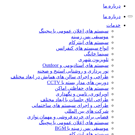
درباره ما
درباره ما
خدمات
سیستم های اعلان عمومی یا پیجینگ
موسیقی پس زمینه
سیستم های اینترکام
انواع سیستم های کنفرانس
سینما خانگی
تلویزیون شهری
سیستم های استادیومی و Outdoor
نور پردازی و روشنایی استیج و صحنه
طراحی و اجرای سالن های همایش در ابعاد مختلف
دوربین های مدار بسته یا CCTV
سیستم های حفاظتی اماکن
اوپراتوری، تامین و نگهداری
طراحی اتاق جلسات با ابعاد مختلف
طراحی و اجرای سیستم های ساختمانی
شرکت های بین المللی
فضایی برای خرده فروشی و مهمان نوازی
سیستم های اعلان عمومی یا پیچینگ
موسیقی پس زمینه یا BGM
سیستم های اینترکام