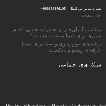
شماره تماس بین الملل –
989133146105+
اخبار و مقالات
میکسر، آمپلی‌فایر و تجهیزات جانبی: کدام
مدل‌ها برای شما مناسب هستند؟
ترفندهای نورپردازی و صدا برای ضبط
حرفه‌ای ویدیو و پادکست
شبکه های اجتماعی
@ تمامی حق و حقوق برای شرکت ایستا صنعت آماتیس محفوظ است | طراحی و اجرا توسط
آترز