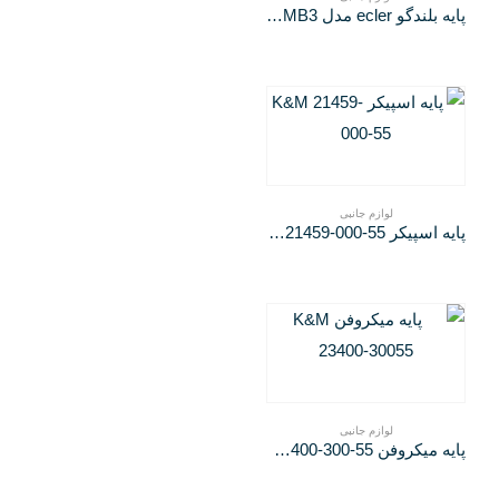
پایه بلندگو ecler مدل MP106AMB3
لوازم جانبی
پایه اسپیکر K&M 21459-000-55
لوازم جانبی
پایه میکروفن K&M 23400-300-55