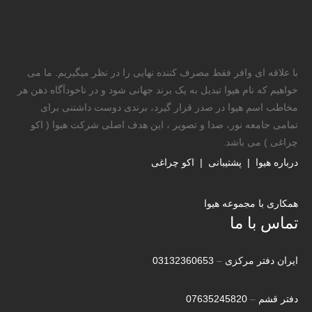
با علاقه ای وافر فقط مصرف کننده نهایی را در نظر میگیریم. ما می
خواهیم که نام هیوا تبدیل به یک برند جهانی شود و در ناخودآگاه ذهن هر
مخاطب اسم هیوا در صدر قرار گیرد، برندی دوست داشتنی برای
تمامی جامعه نور، صدا و تصویر ، این هدف اصلی شرکت هیوا ( اکو
چراغی ) می باشد.
درباره هیوا
|
پشتیبانی
|
اکو چراغی
همکاری با مجموعه هیوا
تماس با ما
ایران دفتر مرکزی
–
03132360653
دفتر قشم
–
07635245820