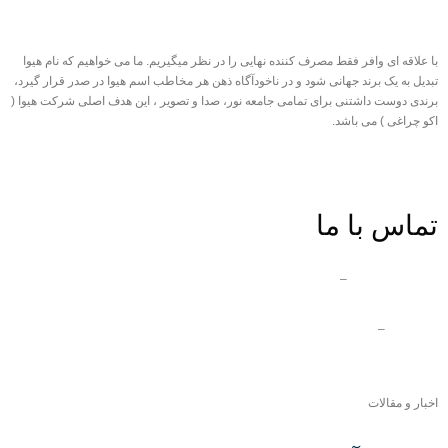
با علاقه ای وافر فقط مصرف کننده نهایی را در نظر میگیریم. ما می خواهیم که نام هیوا
تبدیل به یک برند جهانی شود و در ناخودآگاه ذهن هر مخاطب اسم هیوا در صدر قرار گیرد،
برندی دوست داشتنی برای تمامی جامعه نور، صدا و تصویر ، این هدف اصلی شرکت هیوا (
اکو چراغی ) می باشد.
درباره هیوا
|
پشتیبانی
|
اکو چراغی
همکاری با مجموعه هیوا
تماس با ما
ایران دفتر مرکزی
–
03132360653
دفتر قشم
–
07635245820
شماره تماس بین الملل –
989133146105+
اخبار و مقالات