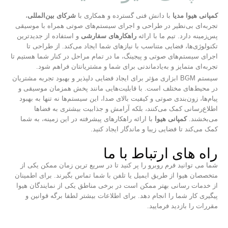
کمپانی هیوا مدیا
با دانش فنی گسترده و همکاری با
شرکای بین‌المللی
،
تجربه‌ای بی‌نظیر در طراحی و اجرای سیستم‌های صوتی همراه با موسیقی
پس‌زمینه دارد. تیم ما با ارائه
راهکارهای سفارشی
و استفاده از جدیدترین
تکنولوژی‌ها، فضایی متناسب با نیازهای شما ایجاد می‌کند. از طراحی تا
اجرای سیستم‌های صوتی و پیجینگ، ما در تمام مراحل در کنار شما هستیم تا
تجربه‌ای متمایز و به‌یادماندنی برای شما و مشتریانتان فراهم شود.
سیستم BGM ابزاری مؤثر برای ایجاد فضایی دلپذیر و بهبود تجربه مشتریان
در محیط‌های مختلف است. با قابلیت‌هایی مانند پخش همزمان موسیقی و
پیام‌ها، زون‌بندی صوتی و کیفیت بالای صدا، این سیستم‌ها نه تنها به بهبود
اطلاع‌رسانی کمک می‌کنند، بلکه آرامش و جذابیت بیشتری به فضاها
می‌بخشند.
کمپانی هیوا
با ارائه راهکارهای پیشرفته در این زمینه، به شما
کمک می‌کند تا فضایی زیبا و ماندگار ایجاد کنید.
راه های ارتباط با ما
شما می توانید فرم روبرو را پر کنید تا در سریع ترین زمان ممکن یکی از
متخصصان هیوا از طریق ایمیل یا تلفن با شما تماس بگیرند. برای اطمینان
از خدمات رسانی بهتر ممکن است در برخی مناطق یکی از نمایندگان هیوا
پیگیری کار شما را انجام دهد. برای اطلاعات بیشتر لطفا برگه قوانین و
مقررات را بازدید فرمایید.